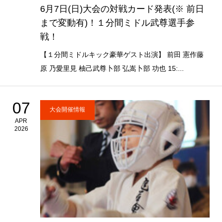
6月7日(日)大会の対戦カード発表(※ 前日
まで変動有)！１分間ミドル武尊選手参
戦！
【１分間ミドルキック豪華ゲスト出演】 前田 憲作藤
原 乃愛里見 柚己武尊卜部 弘嵩卜部 功也 15:...
07
大会開催情報
APR
2026