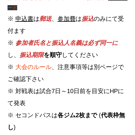
ード
※
申込書
は
郵送
、
参加費
は
振込
のみにて受
付ます
※
参加者氏名と振込人名義は必ず同一に
し、
振込期限
を順守
してください
※
大会のルール
、注意事項等は別ページで
ご確認下さい
※ 対戦表は試合7日～10日前を目安にHPに
て発表
※ セコンドパスは
各ジム2枚まで
(
代表枠無
し
)