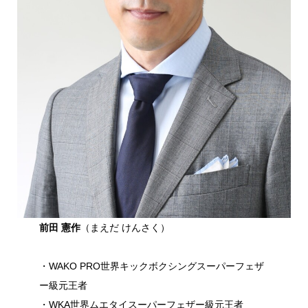
前田 憲作
（まえだ けんさく）
・WAKO PRO世界キックボクシングスーパーフェザ
ー級元王者
・WKA世界ムエタイスーパーフェザー級元王者