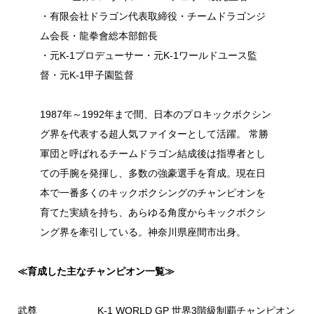
・有限会社ドラゴン代表取締役・チームドラゴンジ
ム会長・龍拳會総本部館長
・元K-1プロデューサー・元K-1ワールドユース監
督・元K-1甲子園監督
1987年～1992年まで間、日本のプロキックボクシン
グ界を代表する超人気ファイターとして活躍。 常勝
軍団と呼ばれるチームドラゴン結成後は指導者とし
ての手腕を発揮し、多数の強豪選手を育成。現在日
本で一番多くのキックボクシングのチャンピオンを
育てた実績を持ち、あらゆる角度からキックボクシ
ング界を牽引している。神奈川県座間市出身。
≪育成した主なチャンピオン一覧≫
武尊 K-1 WORLD GP 世界3階級制覇チャンピオン