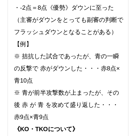
・-2点＝8点《優勢》ダウンに至った
（主審がダウンをとっても副審の判断で
フラッシュダウンとなることがある）
【例】
※ 拮抗した試合であったが、青の⼀瞬
の反撃で 赤がダウンした・・・赤8点×
青10点
※ 青が前半攻撃数が上まったが、その
後 赤 が 青 を攻めて盛り返した・・・
赤9点×青9点
《KO・TKOについて》