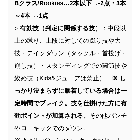
Bクラス/Rookies…2本以下→-2点・3本
～4本→-1点
○
有効技（判定に関係する技）
：中段以
上の蹴り、上段に対しての蹴り技や大
技・テイクダウン（タックル・首投げ・
崩し技）・スタンディングでの関節技や
絞め技（Kids&ジュニアは禁止）
※ し
っかり決まらずに膠着している場合は一
定時間でブレイク。技を仕掛けた方に有
効ポイントが加算される。
その他パンチ
やローキックでのダウン。