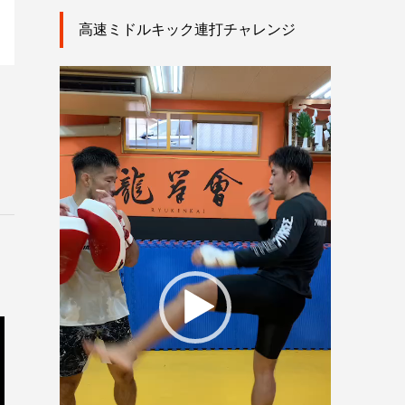
高速ミドルキック連打チャレンジ
動
画
プ
レ
ー
ヤ
ー