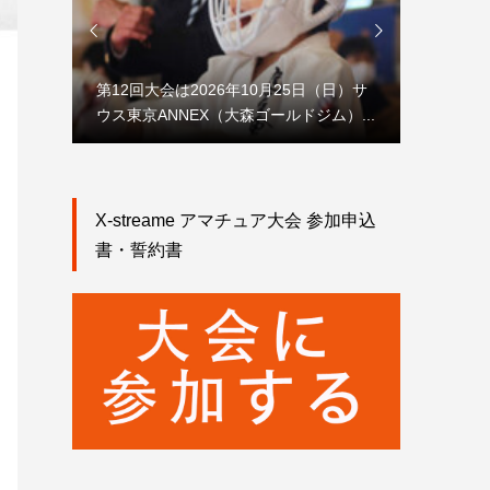


第12回大会は2026年10月25日（日）サ
会）
ウス東京ANNEX（大森ゴールドジム）...
公式試合
X-streame アマチュア大会 参加申込
書・誓約書